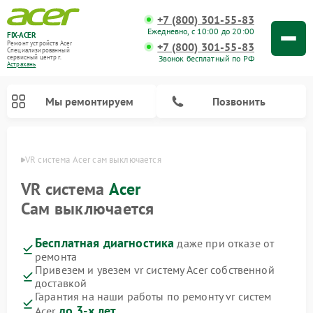
+7 (800) 301-55-83
Ежедневно, с 10:00 до 20:00
FIX-ACER
Ремонт устройств Acer
+7 (800) 301-55-83
Специализированный
Звонок бесплатный по РФ
cервисный центр г.
Астрахань
Мы ремонтируем
Позвонить
ахани
VR система Acer сам выключается
VR система
Acer
Сам выключается
Бесплатная диагностика
даже при отказе от
ремонта
Привезем и увезем vr систему Acer собственной
доставкой
Гарантия на наши работы по ремонту vr систем
до 3-х лет
Acer