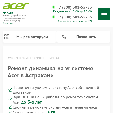
+7 (800) 301-55-83
Ежедневно, с 10:00 до 20:00
FIX-ACER
Ремонт устройств Acer
+7 (800) 301-55-83
Специализированный
Звонок бесплатный по РФ
cервисный центр г.
Астрахань
Мы ремонтируем
Позвонить
ахани
VR система Acer ремонт динамика
Ремонт динамика на vr системе
Acer в Астрахани
Привезем и увезем vr систему Acer собственной
доставкой
Гарантия на наши работы по ремонту vr систем
до 3-х лет
Acer
Срочный ремонт vr систем Acer в течении часа
20%
Скидка для вас до