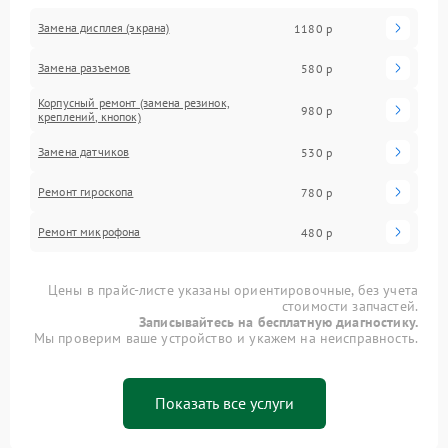
Замена дисплея (экрана)
1180 р
Замена разъемов
580 р
Корпусный ремонт (замена резинок,
980 р
креплений, кнопок)
Замена датчиков
530 р
Ремонт гироскопа
780 р
Ремонт микрофона
480 р
Цены в прайс-листе указаны ориентировочные, без учета
стоимости запчастей.
Записывайтесь на бесплатную диагностику.
Мы проверим ваше устройство и укажем на неисправность.
Показать все услуги