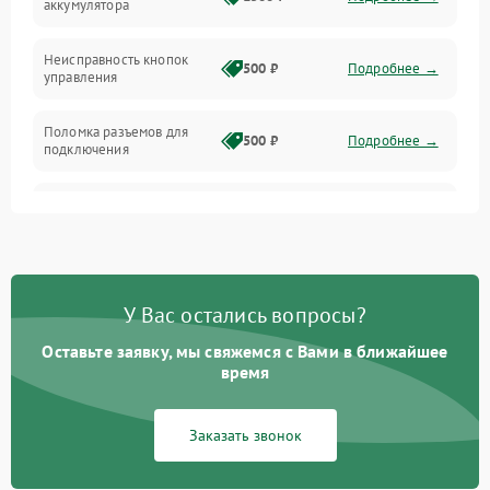
аккумулятора
Механика
Неисправность кнопок
500 ₽
Подробнее →
управления
Поломка разъемов для
500 ₽
Подробнее →
подключения
Неисправность системы
1000 ₽
Подробнее →
звука
Повреждение проводов
500 ₽
Подробнее →
У Вас остались вопросы?
Неисправность системы
1000 ₽
Подробнее →
защиты от перегрузок
Оставьте заявку, мы свяжемся с Вами в ближайшее
время
Поломка системы
автоматического
1000 ₽
Подробнее →
Заказать звонок
отключения