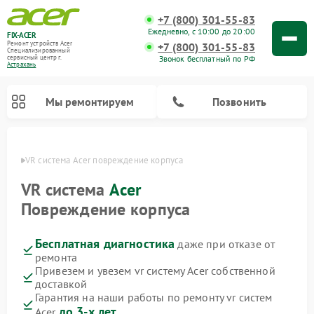
+7 (800) 301-55-83
Ежедневно, с 10:00 до 20:00
FIX-ACER
Ремонт устройств Acer
+7 (800) 301-55-83
Специализированный
Звонок бесплатный по РФ
cервисный центр г.
Астрахань
Мы ремонтируем
Позвонить
ахани
VR система Acer повреждение корпуса
VR система
Acer
Повреждение корпуса
Бесплатная диагностика
даже при отказе от
ремонта
Привезем и увезем vr систему Acer собственной
доставкой
Гарантия на наши работы по ремонту vr систем
до 3-х лет
Acer