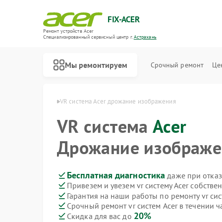
FIX-ACER
Ремонт устройств Acer
Специализированный cервисный центр г.
Астрахань
Мы ремонтируем
Срочный ремонт
Це
тем Acer в Астрахани
VR система Acer дрожание изображения
VR система
Acer
Дрожание изображе
Бесплатная диагностика
даже при отказ
Привезем и увезем vr систему Acer собстве
Гарантия на наши работы по ремонту vr сис
Срочный ремонт vr систем Acer в течении ч
20%
Скидка для вас до
Ремонт электросамокатов Acer