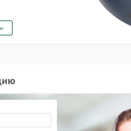
ны
цию