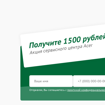
Получите 1500 рубле
Акция сервисного центра Acer
Отправляя, Вы соглашаетесь с
политикой конфиденциально