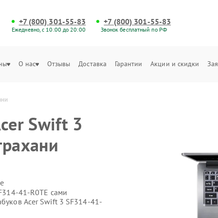
+7 (800) 301-55-83
+7 (800) 301-55-83
Ежедневно, с 10:00 до 20:00
Звонок бесплатный по РФ
ны
О нас
Отзывы
Доставка
Гарантии
Акции и скидки
Зая
ани
cer Swift 3
трахани
е
 SF314-41-R0TE сами
буков Acer Swift 3 SF314-41-