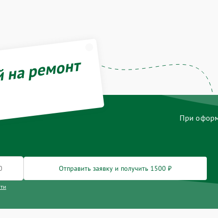
й на ремонт
При оформл
Отправить заявку и получить 1500 ₽
сти