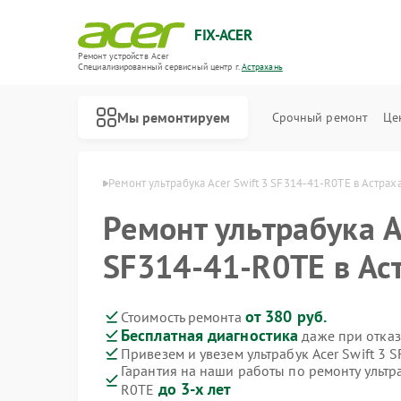
FIX-ACER
Ремонт устройств Acer
Специализированный cервисный центр г.
Астрахань
Мы ремонтируем
Срочный ремонт
Це
ов Acer в Астрахани
Ремонт ультрабука Acer Swift 3 SF314-41-R0TE в Астрах
Ремонт ультрабука A
SF314-41-R0TE в Ас
от 380 руб.
Стоимость ремонта
Бесплатная диагностика
даже при отказ
Привезем и увезем ультрабук Acer Swift 3
Гарантия на наши работы по ремонту ультра
до 3-х лет
R0TE
Ремонт электросамокатов Acer