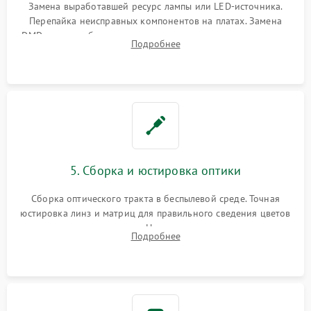
Замена выработавшей ресурс лампы или LED-источника.
Перепайка неисправных компонентов на платах. Замена
DMD-чипа при битых пикселях, установка нового цветового
Подробнее
колеса или восстановление сгоревших поляризационных
пленок.
5. Сборка и юстировка оптики
Сборка оптического тракта в беспылевой среде. Точная
юстировка линз и матриц для правильного сведения цветов
и устранения размытия. Надежное подключение всех
Подробнее
шлейфов, установка датчиков и закрытие корпуса
устройства.