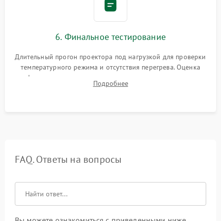
6. Финальное тестирование
Длительный прогон проектора под нагрузкой для проверки
температурного режима и отсутствия перегрева. Оценка
фокуса, контрастности и цветопередачи на тестовых
Подробнее
таблицах. Проверка работы всех видеовходов и кнопок
управления.
FAQ. Ответы на вопросы
Вы можете ознакомиться с приведенными ниже