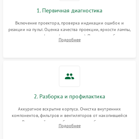
1. Первичная диагностика
Включение проектора, проверка индикации ошибок и
реакции на пульт. Оценка качества проекции, яркости лампы,
наличия артефактов (точки, пятна). Проверка работы
Подробнее
системы охлаждения по уровню шума вентиляторов.
2. Разборка и профилактика
Аккуратное вскрытие корпуса. Очистка внутренних
компонентов, фильтров и вентиляторов от накопившейся
пыли. Визуальный осмотр блока питания, балласта лампы и
Подробнее
материнской платы на наличие прогаров или вздутых
элементов.