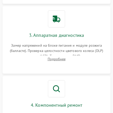
3. Аппаратная диагностика
Замер напряжений на блоке питания и модуле розжига
(балласте). Проверка целостности цветового колеса (DLP)
или поляризаторов (LCD). Тестирование DMD-чипа, датчиков
Подробнее
температуры и оптопар с помощью мультиметра и
осциллографа.
4. Компонентный ремонт