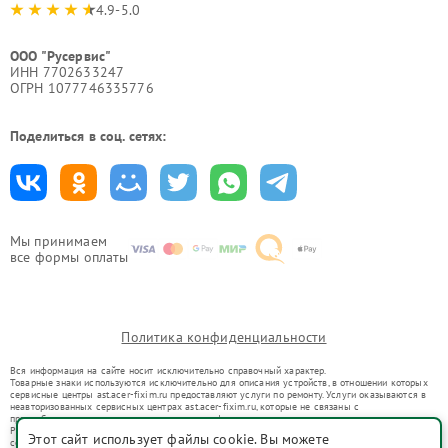
4.9-5.0
ООО "Русервис"
ИНН 7702633247
ОГРН 1077746335776
Поделиться в соц. сетях:
Мы принимаем
все формы оплаты
Политика конфиденциальности
Вся информация на сайте носит исключительно справочный характер.
Товарные знаки используются исключительно для описания устройств, в отношении которых
сервисные центры ast.acer-fixim.ru предоставляют услуги по ремонту. Услуги оказываются в
неавторизованных сервисных центрах ast.acer-fixim.ru, которые не связаны с
правообладателями товарных знаков или их официальными представителями.
Ремонт осуществляется для устройств, уже введенных в гражданский оборот в соответствии
Этот сайт использует файлы cookie. Вы можете
со статьей 1487 ГК РФ.