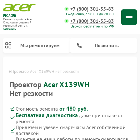
+7 (800) 301-55-83
Ежедневно, с 10:00 до 20:00
FIX-ACER
Ремонт устройств Acer
+7 (800) 301-55-83
Специализированный
Звонок бесплатный по РФ
cервисный центр г.
Астрахань
Мы ремонтируем
Позвонить
ахани
Проектор Acer X139WH нет резкости
Проектор
Acer X139WH
Нет резкости
от 480 руб.
Стоимость ремонта
Бесплатная диагностика
даже при отказе от
ремонта
Привезем и увезем смарт-часы Acer собственной
доставкой
Гарантия на наши работы по ремонту смарт-часов