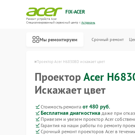
FIX-ACER
Ремонт устройств Acer
Специализированный cервисный центр г.
Астрахань
Мы ремонтируем
Срочный ремонт
Це
6830BD в Астрахани
Проектор Acer H6830BD искажает цвет
Проектор
Acer H683
Искажает цвет
от 480 руб.
Стоимость ремонта
Бесплатная диагностика
даже при отказ
Привезем и увезем проектор Acer собстве
Гарантия на наши работы по ремонту прое
Срочный ремонт проекторов Acer в течени
Ремонт электросамокатов Acer