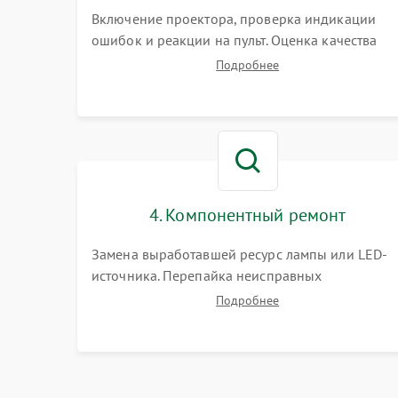
Включение проектора, проверка индикации
ошибок и реакции на пульт. Оценка качества
проекции, яркости лампы, наличия артефактов
Подробнее
(точки, пятна). Проверка работы системы
охлаждения по уровню шума вентиляторов.
4. Компонентный ремонт
Замена выработавшей ресурс лампы или LED-
источника. Перепайка неисправных
компонентов на платах. Замена DMD-чипа при
Подробнее
битых пикселях, установка нового цветового
колеса или восстановление сгоревших
поляризационных пленок.