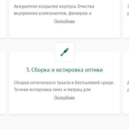
Аккуратное вскрытие корпуса. Очистка
внутренних компонентов, фильтров и
вентиляторов от накопившейся пыли.
Подробнее
Визуальный осмотр блока питания, балласта
лампы и материнской платы на наличие
прогаров или вздутых элементов.
5. Сборка и юстировка оптики
Сборка оптического тракта в беспылевой среде.
Точная юстировка линз и матриц для
правильного сведения цветов и устранения
Подробнее
размытия. Надежное подключение всех
шлейфов, установка датчиков и закрытие
корпуса устройства.