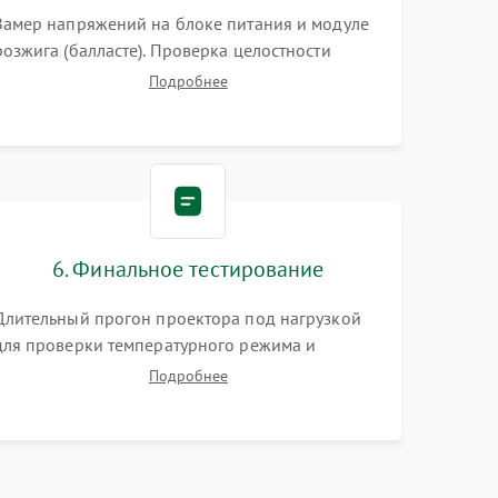
Замер напряжений на блоке питания и модуле
розжига (балласте). Проверка целостности
цветового колеса (DLP) или поляризаторов (LCD).
Подробнее
Тестирование DMD-чипа, датчиков температуры
и оптопар с помощью мультиметра и
осциллографа.
6. Финальное тестирование
Длительный прогон проектора под нагрузкой
для проверки температурного режима и
отсутствия перегрева. Оценка фокуса,
Подробнее
контрастности и цветопередачи на тестовых
таблицах. Проверка работы всех видеовходов и
кнопок управления.