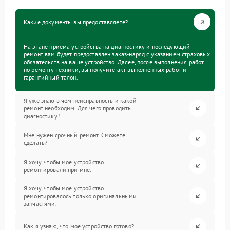
Какие документы вы предоставляете?
На этапе приема устройства на диагностику и последующий
ремонт вам будет предоставлен заказ-наряд с указанием страховых
обязательств на ваше устройство. Далее, после выполнения работ
по ремонту техники, вы получите акт выполненных работ и
гарантийный талон.
Я уже знаю в чем неисправность и какой
ремонт необходим. Для чего проводить
диагностику?
Мне нужен срочный ремонт. Сможете
сделать?
Я хочу, чтобы мое устройство
ремонтировали при мне.
Я хочу, чтобы мое устройство
ремонтировалось только оригинальными
запчастями.
Как я узнаю, что мое устройство готово?