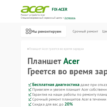
FIX-ACER
Ремонт устройств Acer
Специализированный cервисный центр г.
Астрахань
Мы ремонтируем
Срочный ремонт
Це
ов Acer в Астрахани
Планшет Acer греется во время зарядки
Планшет
Acer
Греется во время за
Бесплатная диагностика
даже при отказ
Привезем и увезем планшет Acer собствен
Гарантия на наши работы по ремонту план
Срочный ремонт планшетов Acer в течении
20%
Скидка для вас до
Ремонт электросамокатов Acer