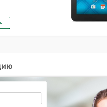
ны
цию