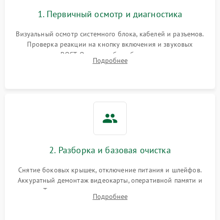
1. Первичный осмотр и диагностика
Визуальный осмотр системного блока, кабелей и разъемов.
Проверка реакции на кнопку включения и звуковых
сигналов POST. Оценка работы блока питания для
Подробнее
локализации базовых неисправностей без полного разбора.
2. Разборка и базовая очистка
Снятие боковых крышек, отключение питания и шлейфов.
Аккуратный демонтаж видеокарты, оперативной памяти и
кулеров. Тщательная очистка корпуса и радиаторов от пыли
Подробнее
с помощью сжатого воздуха для предотвращения
замыканий.