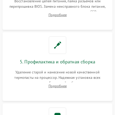
Восстановление цепей питания, пайка разъемов или
перепрошивка BIOS. Замена неисправного блока питания,
видеокарты, процессора или установка нового SSD для
Подробнее
восстановления и повышения скорости работы системы.
5. Профилактика и обратная сборка
Удаление старой и нанесение новой качественной
термопасты на процессор. Надежная установка всех
комплектующих в слоты. Грамотный кабель-менеджмент для
Подробнее
обеспечения правильной циркуляции воздуха внутри
корпуса ПК.