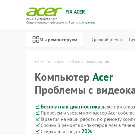
FIX-ACER
Ремонт устройств Acer
Специализированный cервисный центр г.
Астрахань
Мы ремонтируем
Срочный ремонт
Це
ов Acer в Астрахани
Компьютер Acer проблемы с видеокартой
Компьютер
Acer
Проблемы с видеок
Бесплатная диагностика
даже при отказ
Привезем и увезем компьютер Acer собств
Гарантия на наши работы по ремонту комп
Срочный ремонт компьютеров Acer в течен
20%
Скидка для вас до
Ремонт электросамокатов Acer