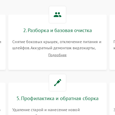
2. Разборка и базовая очистка
и
Снятие боковых крышек, отключение питания и
шлейфов. Аккуратный демонтаж видеокарты,
оперативной памяти и кулеров. Тщательная
Подробнее
очистка корпуса и радиаторов от пыли с
помощью сжатого воздуха для предотвращения
замыканий.
5. Профилактика и обратная сборка
в
Удаление старой и нанесение новой