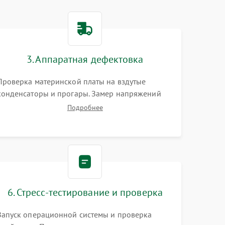
3. Аппаратная дефектовка
Проверка материнской платы на вздутые
конденсаторы и прогары. Замер напряжений
мультиметром. Тестирование оперативной
Подробнее
памяти и накопителей с помощью
диагностического ПО для выявления сбойных
секторов и ошибок.
6. Стресс-тестирование и проверка
Запуск операционной системы и проверка