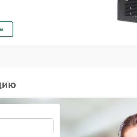
ны
цию