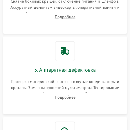
Снятие боковых крышек, отключение питания и шлейфов.
Аккуратный демонтаж видеокарты, оперативной памяти и
кулеров. Тщательная очистка корпуса и радиаторов от пыли
Подробнее
с помощью сжатого воздуха для предотвращения
замыканий.
3. Аппаратная дефектовка
Проверка материнской платы на вздутые конденсаторы и
прогары. Замер напряжений мультиметром. Тестирование
оперативной памяти и накопителей с помощью
Подробнее
диагностического ПО для выявления сбойных секторов и
ошибок.