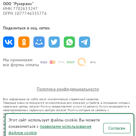
ООО "Русервис"
ИНН 7702633247
ОГРН 1077746335776
Поделиться в соц. сетях:
Мы принимаем
все формы оплаты
Политика конфиденциальности
Вся информация на сайте носит исключительно справочный характер.
Товарные знаки используются исключительно для описания устройств, в отношении которых
сервисные центры ast.acer-fixim.ru предоставляют услуги по ремонту. Услуги оказываются в
неавторизованных сервисных центрах ast.acer-fixim.ru, которые не связаны с
правообладателями товарных знаков или их официальными представителями.
Ремонт осуществляется для устройств, уже введенных в гражданский оборот в соответствии
Этот сайт использует файлы cookie. Вы можете
со статьей 1487 ГК РФ.
Использование товарных знаков не преследует цели индивидуализации услуг или введения
ознакомиться с
правилами использования
Согласен
потребителей в заблуждение, а служит для информирования о предоставляемых услугах по
файлов cookie
ремонту техники указанных брендов.
Представленная на сайте информация не является публичной офертой, определяемой