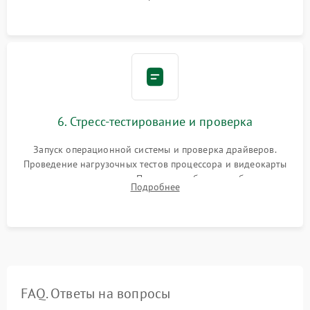
обеспечения правильной циркуляции воздуха внутри
корпуса ПК.
6. Стресс-тестирование и проверка
Запуск операционной системы и проверка драйверов.
Проведение нагрузочных тестов процессора и видеокарты
для контроля температур. Проверка работоспособности всех
Подробнее
USB-портов, аудиовыходов и сетевого подключения.
FAQ. Ответы на вопросы