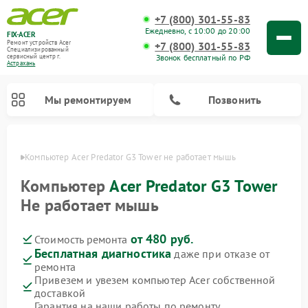
+7 (800) 301-55-83
Ежедневно, с 10:00 до 20:00
FIX-ACER
Ремонт устройств Acer
+7 (800) 301-55-83
Специализированный
Звонок бесплатный по РФ
cервисный центр г.
Астрахань
Мы ремонтируем
Позвонить
ахани
Компьютер Acer Predator G3 Tower не работает мышь
Компьютер
Acer Predator G3 Tower
Не работает мышь
от 480 руб.
Стоимость ремонта
Бесплатная диагностика
даже при отказе от
ремонта
Привезем и увезем компьютер Acer собственной
доставкой
Гарантия на наши работы по ремонту