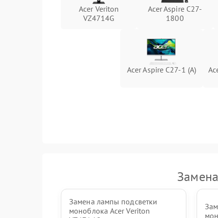
Acer Veriton
Acer Aspire C27-
VZ4714G
1800
Неисправность кнопок управления
Неисправность тачпада (если есть)
Acer Aspire C27-1 (A)
Ac
Поломка веб-камеры
Неисправность микрофона
Повреждение внутренних проводов
Механические повреждения
Замена
Замена лампы подсветки
Зам
моноблока Acer Veriton
мон