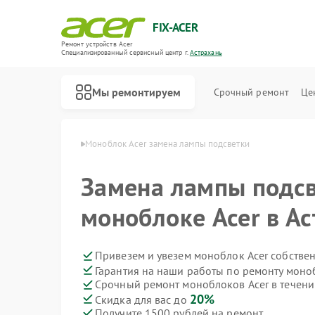
FIX-ACER
Ремонт устройств Acer
Специализированный cервисный центр г.
Астрахань
Мы ремонтируем
Срочный ремонт
Це
ов Acer в Астрахани
Моноблок Acer замена лампы подсветки
Замена лампы подсв
моноблоке Acer в А
Привезем и увезем моноблок Acer собстве
Гарантия на наши работы по ремонту моно
Срочный ремонт моноблоков Acer в течени
20%
Скидка для вас до
Получите 1500 рублей на ремонт
Ремонт электросамокатов Acer