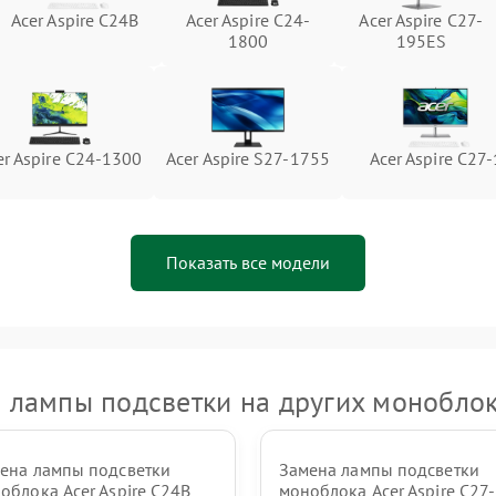
Acer Aspire C24B
Acer Aspire C24-
Acer Aspire C27-
Неисправность тачпада (если есть)
60 мин
1 год
1800
195ES
Поломка веб-камеры
60 мин
1 год
Неисправность микрофона
60 мин
1 год
er Aspire C24-1300
Acer Aspire S27-1755
Acer Aspire C27-
Повреждение внутренних
60 мин
1 год
проводов
Показать все модели
Неисправность BIOS
60 мин
1 год
 лампы подсветки на других моноблок
ена лампы подсветки
Замена лампы подсветки
облока Acer Aspire C24B
моноблока Acer Aspire C27