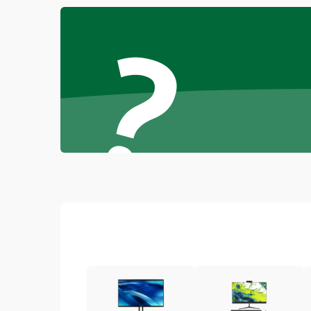
?
Повреждение разъёмов (USB, HDMI и др.)
Поломка видеокарты
Неисправность процессора
Повреждение жесткого диска (HDD / SSD)
Неисправность оперативной памяти
Выход из строя блока питания
Повреждение сенсорного экрана (если есть)
Поломка батареи (если есть)