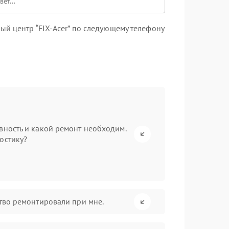
й центр “FIX-Acer” по следующему телефону
вность и какой ремонт необходим.
остику?
ство ремонтировали при мне.