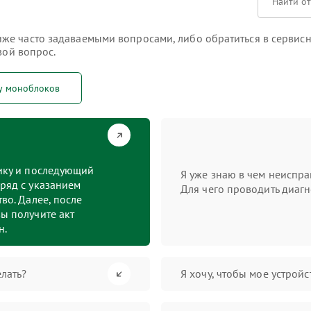
е часто задаваемыми вопросами, либо обратиться в сервисны
вой вопрос.
у моноблоков
тику и последующий
Я уже знаю в чем неиспра
ряд с указанием
Для чего проводить диагн
во. Далее, после
ы получите акт
н.
лать?
Я хочу, чтобы мое устрой