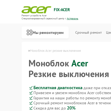
FIX-ACER
Ремонт устройств Acer
Специализированный cервисный центр г.
Астрахань
Мы ремонтируем
Срочный ремонт
Це
ов Acer в Астрахани
Моноблок Acer резкие выключения
Моноблок
Acer
Резкие выключения
Бесплатная диагностика
даже при отказ
Привезем и увезем моноблок Acer собстве
Гарантия на наши работы по ремонту моно
Срочный ремонт моноблоков Acer в течени
20%
Скидка для вас до
Ремонт электросамокатов Acer