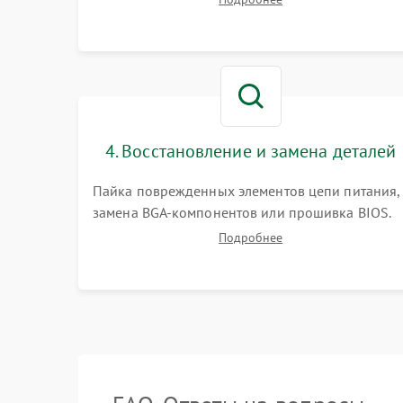
работы периферии для сужения круга
возможных неисправностей перед вскрытием.
4. Восстановление и замена деталей
Пайка поврежденных элементов цепи питания,
замена BGA-компонентов или прошивка BIOS.
Ремонт подсветки матрицы, замена
Подробнее
неисправного накопителя на скоростной SSD
или установка новых модулей памяти.