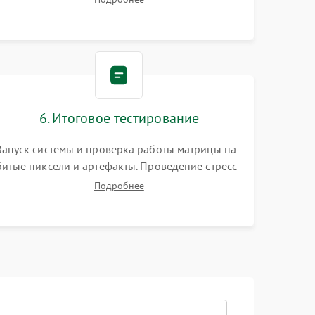
видеокарты. Проверка состояния жесткого
диска и оперативной памяти с помощью POST-
карт и мультиметра.
6. Итоговое тестирование
Запуск системы и проверка работы матрицы на
битые пиксели и артефакты. Проведение стресс-
тестов для оценки эффективности охлаждения.
Подробнее
Проверка Wi-Fi, камеры, микрофона и всех
портов перед выдачей устройства.