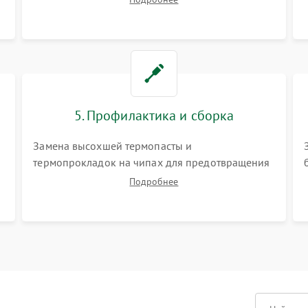
матрицы и питания. Очистка массивной системы
охлаждения от скопившейся пыли.
5. Профилактика и сборка
Замена высохшей термопасты и
термопрокладок на чипах для предотвращения
перегрева. Аккуратная укладка кабелей,
Подробнее
подключение хрупких шлейфов матрицы и
надежная фиксация всех элементов внутри
корпуса моноблока.