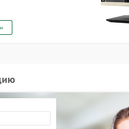
ны
цию