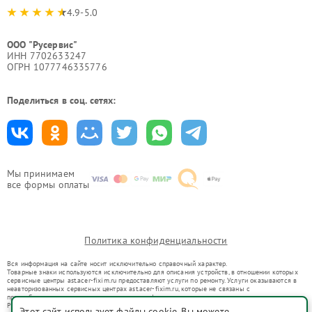
4.9-5.0
ООО "Русервис"
ИНН 7702633247
ОГРН 1077746335776
Поделиться в соц. сетях:
Мы принимаем
все формы оплаты
Политика конфиденциальности
Вся информация на сайте носит исключительно справочный характер.
Товарные знаки используются исключительно для описания устройств, в отношении которых
сервисные центры ast.acer-fixim.ru предоставляют услуги по ремонту. Услуги оказываются в
неавторизованных сервисных центрах ast.acer-fixim.ru, которые не связаны с
правообладателями товарных знаков или их официальными представителями.
Ремонт осуществляется для устройств, уже введенных в гражданский оборот в соответствии
Этот сайт использует файлы cookie. Вы можете