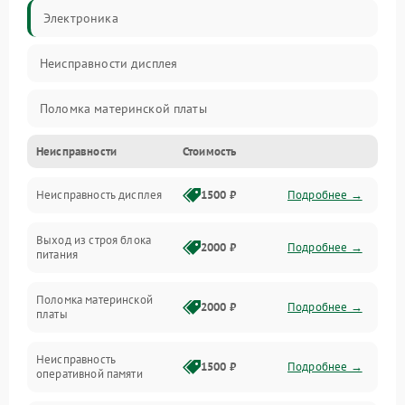
Электроника
Неисправности дисплея
Поломка материнской платы
Неисправности
Стоимость
Неисправность системы охлаждения
Неисправность дисплея
1500 ₽
Подробнее →
Неисправность BIOS
Выход из строя блока
Повреждение корпуса
2000 ₽
Подробнее →
питания
Поломка аудиосистемы (динамики, разъёмы)
Поломка материнской
2000 ₽
Подробнее →
платы
Неисправность Wi-Fi модуля
Неисправность
1500 ₽
Подробнее →
оперативной памяти
Повреждение разъёмов (USB, HDMI и др.)