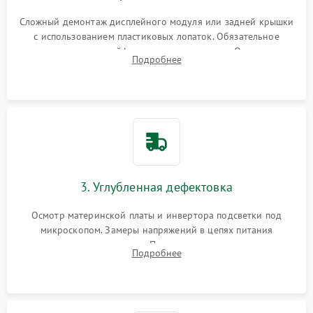
Сложный демонтаж дисплейного модуля или задней крышки
с использованием пластиковых лопаток. Обязательное
отключение шлейфов матрицы и питания. Очистка
Подробнее
массивной системы охлаждения от скопившейся пыли.
3. Углубленная дефектовка
Осмотр материнской платы и инвертора подсветки под
микроскопом. Замеры напряжений в цепях питания
процессора и видеокарты. Проверка состояния жесткого
Подробнее
диска и оперативной памяти с помощью POST-карт и
мультиметра.