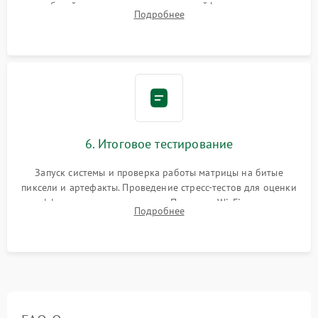
кабелей, подключение хрупких шлейфов матрицы и
Подробнее
надежная фиксация всех элементов внутри корпуса
моноблока.
6. Итоговое тестирование
Запуск системы и проверка работы матрицы на битые
пиксели и артефакты. Проведение стресс-тестов для оценки
эффективности охлаждения. Проверка Wi-Fi, камеры,
Подробнее
микрофона и всех портов перед выдачей устройства.