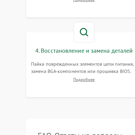
работы периферии для сужения круга
возможных неисправностей перед вскрытием.
4. Восстановление и замена деталей
Пайка поврежденных элементов цепи питания,
замена BGA-компонентов или прошивка BIOS.
Ремонт подсветки матрицы, замена
Подробнее
неисправного накопителя на скоростной SSD
или установка новых модулей памяти.