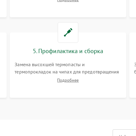
матрицы и питания. Очистка массивной системы
охлаждения от скопившейся пыли.
5. Профилактика и сборка
Замена высохшей термопасты и
термопрокладок на чипах для предотвращения
перегрева. Аккуратная укладка кабелей,
Подробнее
подключение хрупких шлейфов матрицы и
надежная фиксация всех элементов внутри
корпуса моноблока.