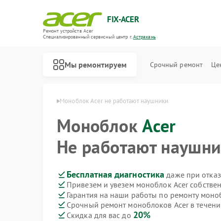
FIX-ACER
Ремонт устройств Acer
Специализированный cервисный центр г.
Астрахань
Мы ремонтируем
Срочный ремонт
Це
ов Acer в Астрахани
Моноблок Acer не работают наушники
Моноблок
Acer
Не работают наушн
Бесплатная диагностика
даже при отказ
Привезем и увезем моноблок Acer собстве
Гарантия на наши работы по ремонту моно
Срочный ремонт моноблоков Acer в течени
20%
Скидка для вас до
Ремонт электросамокатов Acer