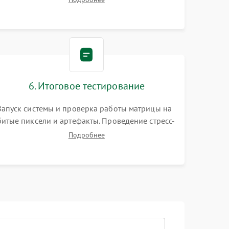
видеокарты. Проверка состояния жесткого
диска и оперативной памяти с помощью POST-
карт и мультиметра.
6. Итоговое тестирование
Запуск системы и проверка работы матрицы на
битые пиксели и артефакты. Проведение стресс-
тестов для оценки эффективности охлаждения.
Подробнее
Проверка Wi-Fi, камеры, микрофона и всех
портов перед выдачей устройства.