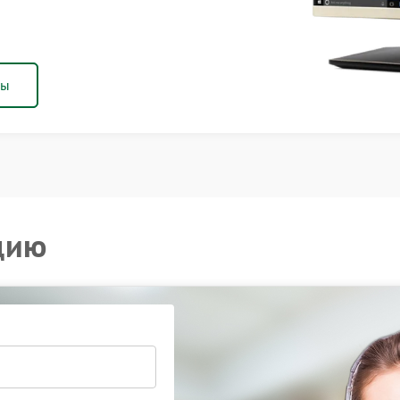
ны
цию