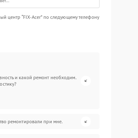
й центр “FIX-Acer” по следующему телефону
вность и какой ремонт необходим.
остику?
ство ремонтировали при мне.