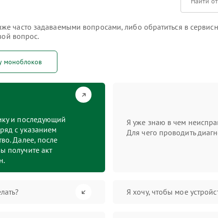
е часто задаваемыми вопросами, либо обратиться в сервисны
вой вопрос.
у моноблоков
тику и последующий
Я уже знаю в чем неиспра
ряд с указанием
Для чего проводить диагн
во. Далее, после
ы получите акт
н.
лать?
Я хочу, чтобы мое устрой