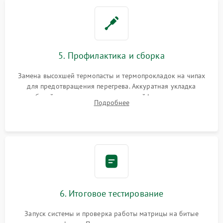
5. Профилактика и сборка
Замена высохшей термопасты и термопрокладок на чипах
для предотвращения перегрева. Аккуратная укладка
кабелей, подключение хрупких шлейфов матрицы и
Подробнее
надежная фиксация всех элементов внутри корпуса
моноблока.
6. Итоговое тестирование
Запуск системы и проверка работы матрицы на битые