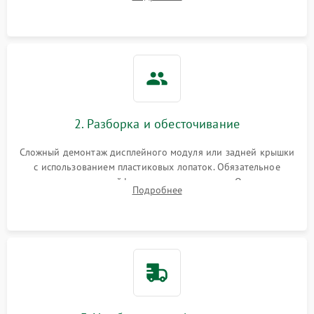
возможных неисправностей перед вскрытием.
2. Разборка и обесточивание
Сложный демонтаж дисплейного модуля или задней крышки
с использованием пластиковых лопаток. Обязательное
отключение шлейфов матрицы и питания. Очистка
Подробнее
массивной системы охлаждения от скопившейся пыли.