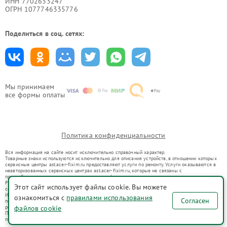
ИНН 7702633247
ОГРН 1077746335776
Поделиться в соц. сетях:
Мы принимаем
все формы оплаты
Политика конфиденциальности
Вся информация на сайте носит исключительно справочный характер.
Товарные знаки используются исключительно для описания устройств, в отношении которых
сервисные центры ast.acer-fixim.ru предоставляют услуги по ремонту. Услуги оказываются в
неавторизованных сервисных центрах ast.acer-fixim.ru, которые не связаны с
правообладателями товарных знаков или их официальными представителями.
Ремонт осуществляется для устройств, уже введенных в гражданский оборот в соответствии
Этот сайт использует файлы cookie. Вы можете
со статьей 1487 ГК РФ.
Использование товарных знаков не преследует цели индивидуализации услуг или введения
ознакомиться с
правилами использования
Согласен
потребителей в заблуждение, а служит для информирования о предоставляемых услугах по
файлов cookie
ремонту техники указанных брендов.
Представленная на сайте информация не является публичной офертой, определяемой
положениями Статьи 437(2) Гражданского кодекса РФ