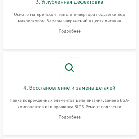
3. Углубленная дефектовка
Осмотр материнской платы и инвертора подсветки под
микроскопом. Замеры напряжений в цепях питания
процессора и видеокарты. Проверка состояния жесткого
Подробнее
диска и оперативной памяти с помощью POST-карт и
мультиметра.
4. Восстановление и замена деталей
Пайка поврежденных элементов цепи питания, замена BGA-
компонентов или прошивка BIOS. Ремонт подсветки
матрицы, замена неисправного накопителя на скоростной
Подробнее
SSD или установка новых модулей памяти.