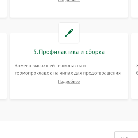
матрицы и питания. Очистка массивной системы
охлаждения от скопившейся пыли.
5. Профилактика и сборка
Замена высохшей термопасты и
термопрокладок на чипах для предотвращения
перегрева. Аккуратная укладка кабелей,
Подробнее
подключение хрупких шлейфов матрицы и
надежная фиксация всех элементов внутри
корпуса моноблока.