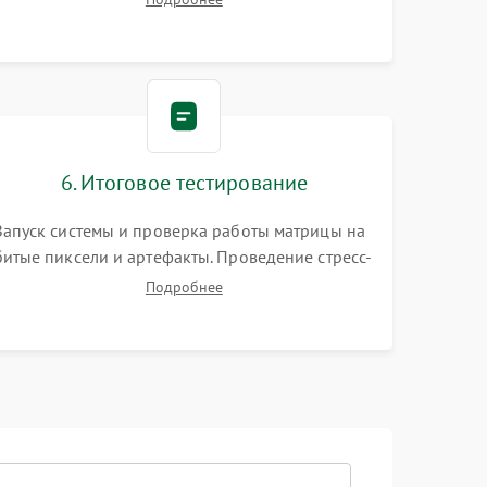
видеокарты. Проверка состояния жесткого
диска и оперативной памяти с помощью POST-
карт и мультиметра.
6. Итоговое тестирование
Запуск системы и проверка работы матрицы на
битые пиксели и артефакты. Проведение стресс-
тестов для оценки эффективности охлаждения.
Подробнее
Проверка Wi-Fi, камеры, микрофона и всех
портов перед выдачей устройства.