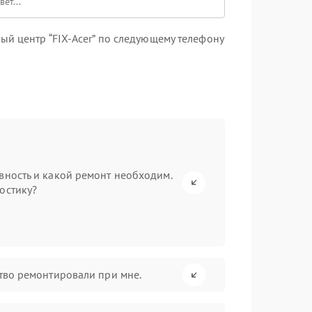
й центр “FIX-Acer” по следующему телефону
вность и какой ремонт необходим.
остику?
ство ремонтировали при мне.