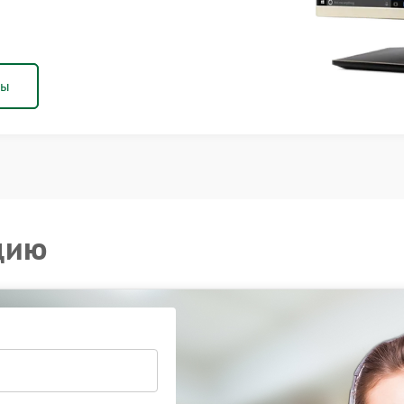
ны
цию