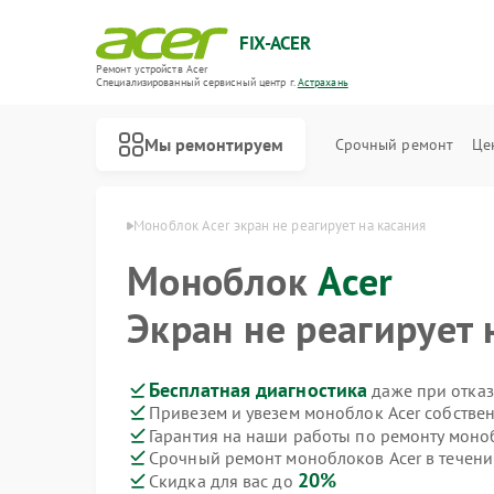
FIX-ACER
Ремонт устройств Acer
Специализированный cервисный центр г.
Астрахань
Мы ремонтируем
Срочный ремонт
Це
ов Acer в Астрахани
Моноблок Acer экран не реагирует на касания
Моноблок
Acer
Экран не реагирует 
Бесплатная диагностика
даже при отказ
Привезем и увезем моноблок Acer собстве
Гарантия на наши работы по ремонту моно
Срочный ремонт моноблоков Acer в течени
20%
Скидка для вас до
Ремонт электросамокатов Acer