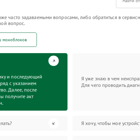
е часто задаваемыми вопросами, либо обратиться в сервисны
вой вопрос.
у моноблоков
тику и последующий
Я уже знаю в чем неиспра
ряд с указанием
Для чего проводить диагн
во. Далее, после
ы получите акт
н.
лать?
Я хочу, чтобы мое устрой