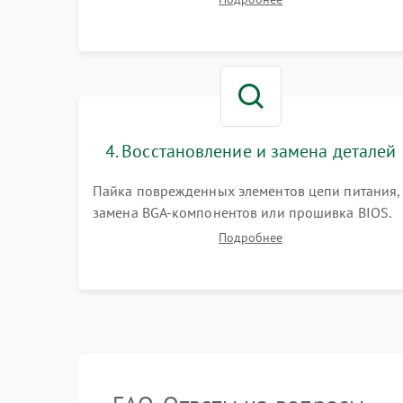
работы периферии для сужения круга
возможных неисправностей перед вскрытием.
4. Восстановление и замена деталей
Пайка поврежденных элементов цепи питания,
замена BGA-компонентов или прошивка BIOS.
Ремонт подсветки матрицы, замена
Подробнее
неисправного накопителя на скоростной SSD
или установка новых модулей памяти.