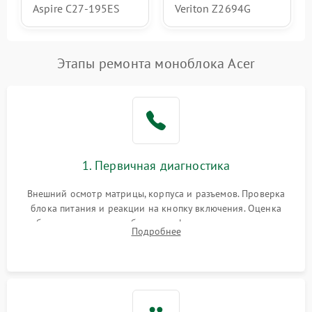
Aspire C27-195ES
Veriton Z2694G
Этапы ремонта моноблока Acer
1. Первичная диагностика
Внешний осмотр матрицы, корпуса и разъемов. Проверка
блока питания и реакции на кнопку включения. Оценка
изображения, звука и работы периферии для сужения круга
Подробнее
возможных неисправностей перед вскрытием.