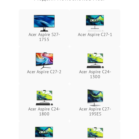
Повреждение сенсорного
3000 ₽
Подробнее →
Поломка веб-камеры
экрана (если есть)
Неисправность микрофона
Неисправность кнопок
1000 ₽
Подробнее →
управления
Acer Aspire S27-
Acer Aspire C27-1
Повреждение внутренних проводов
1755
Поломка батареи (если
2000 ₽
Подробнее →
есть)
Механические повреждения
Неисправность тачпада
1500 ₽
Подробнее →
(если есть)
Acer Aspire C27-2
Acer Aspire C24-
1300
Поломка веб-камеры
1000 ₽
Подробнее →
Неисправность
1000 ₽
Подробнее →
микрофона
Acer Aspire C24-
Acer Aspire C27-
1800
195ES
Повреждение внутренних
1000 ₽
Подробнее →
проводов