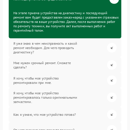
На этапе приема устройства на диагностику и последующий
ремонт вам будет предоставлен заказ-наряд с указанием страховых
обязательств на ваше устройство. Далее, после выполнения работ
по ремонту техники, вы получите акт выполненных работ и
гарантийный талон.
Я уже знаю в чем неисправность и какой
ремонт необходим. Для чего проводить
диагностику?
Мне нужен срочный ремонт. Сможете
сделать?
Я хочу, чтобы мое устройство
ремонтировали при мне.
Я хочу, чтобы мое устройство
ремонтировалось только оригинальными
запчастями.
Как я узнаю, что мое устройство готово?
От чего зависит срок ремонта техники?