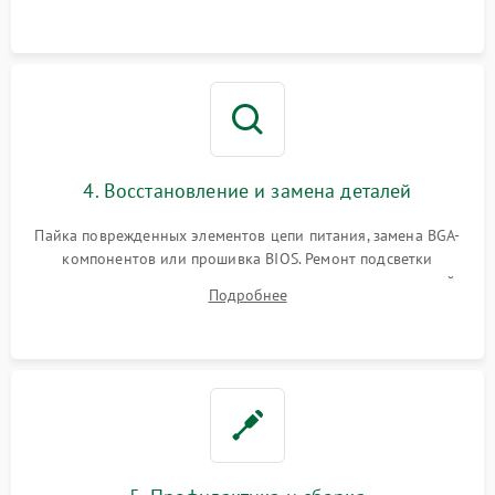
мультиметра.
4. Восстановление и замена деталей
Пайка поврежденных элементов цепи питания, замена BGA-
компонентов или прошивка BIOS. Ремонт подсветки
матрицы, замена неисправного накопителя на скоростной
Подробнее
SSD или установка новых модулей памяти.