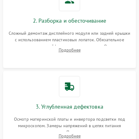
2. Разборка и обесточивание
Сложный демонтаж дисплейного модуля или задней крышки
с использованием пластиковых лопаток. Обязательное
отключение шлейфов матрицы и питания. Очистка
Подробнее
массивной системы охлаждения от скопившейся пыли.
3. Углубленная дефектовка
Осмотр материнской платы и инвертора подсветки под
микроскопом. Замеры напряжений в цепях питания
процессора и видеокарты. Проверка состояния жесткого
Подробнее
диска и оперативной памяти с помощью POST-карт и