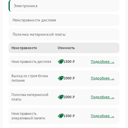
Электроника
Неисправности дисплея
Поломка материнской платы
Неисправности
Стоимость
Неисправность системы охлаждения
Неисправность дисплея
1500 ₽
Подробнее →
Неисправность BIOS
Выход из строя блока
Повреждение корпуса
2000 ₽
Подробнее →
питания
Поломка аудиосистемы (динамики, разъёмы)
Поломка материнской
2000 ₽
Подробнее →
платы
Неисправность Wi-Fi модуля
Неисправность
1500 ₽
Подробнее →
оперативной памяти
Повреждение разъёмов (USB, HDMI и др.)