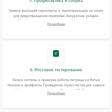
5. Профилактика и сборка
Замена высохшей термопасты и термопрокладок на чипах
для предотвращения перегрева. Аккуратная укладка
кабелей, подключение хрупких шлейфов матрицы и
Подробнее
надежная фиксация всех элементов внутри корпуса
моноблока.
6. Итоговое тестирование
Запуск системы и проверка работы матрицы на битые
пиксели и артефакты. Проведение стресс-тестов для оценки
эффективности охлаждения. Проверка Wi-Fi, камеры,
Подробнее
микрофона и всех портов перед выдачей устройства.