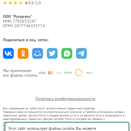
4.9-5.0
ООО "Русервис"
ИНН 7702633247
ОГРН 1077746335776
Поделиться в соц. сетях:
Мы принимаем
все формы оплаты
Политика конфиденциальности
Вся информация на сайте носит исключительно справочный характер.
Товарные знаки используются исключительно для описания устройств, в отношении которых
сервисные центры ast.acer-fixim.ru предоставляют услуги по ремонту. Услуги оказываются в
неавторизованных сервисных центрах ast.acer-fixim.ru, которые не связаны с
правообладателями товарных знаков или их официальными представителями.
Ремонт осуществляется для устройств, уже введенных в гражданский оборот в соответствии
Этот сайт использует файлы cookie. Вы можете
со статьей 1487 ГК РФ.