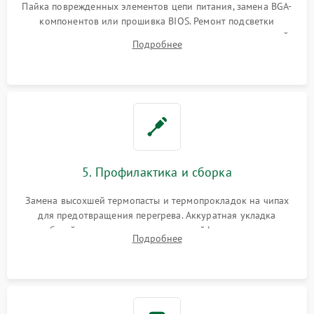
Пайка поврежденных элементов цепи питания, замена BGA-
компонентов или прошивка BIOS. Ремонт подсветки
матрицы, замена неисправного накопителя на скоростной
Подробнее
SSD или установка новых модулей памяти.
5. Профилактика и сборка
Замена высохшей термопасты и термопрокладок на чипах
для предотвращения перегрева. Аккуратная укладка
кабелей, подключение хрупких шлейфов матрицы и
Подробнее
надежная фиксация всех элементов внутри корпуса
моноблока.