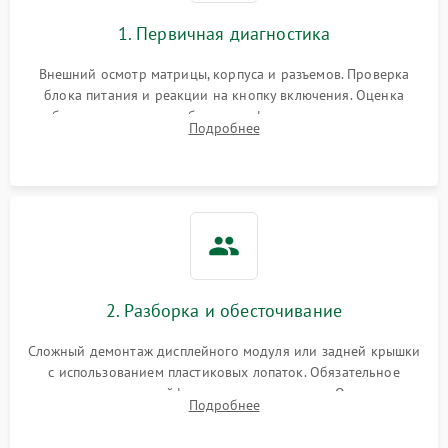
1. Первичная диагностика
Внешний осмотр матрицы, корпуса и разъемов. Проверка
блока питания и реакции на кнопку включения. Оценка
изображения, звука и работы периферии для сужения круга
Подробнее
возможных неисправностей перед вскрытием.
2. Разборка и обесточивание
Сложный демонтаж дисплейного модуля или задней крышки
с использованием пластиковых лопаток. Обязательное
отключение шлейфов матрицы и питания. Очистка
Подробнее
массивной системы охлаждения от скопившейся пыли.