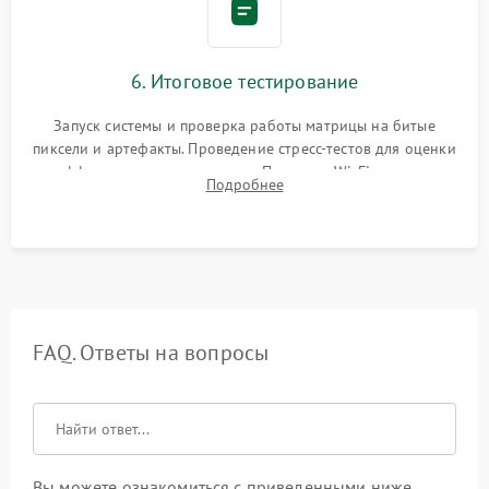
6. Итоговое тестирование
Запуск системы и проверка работы матрицы на битые
пиксели и артефакты. Проведение стресс-тестов для оценки
эффективности охлаждения. Проверка Wi-Fi, камеры,
Подробнее
микрофона и всех портов перед выдачей устройства.
FAQ. Ответы на вопросы
Вы можете ознакомиться с приведенными ниже