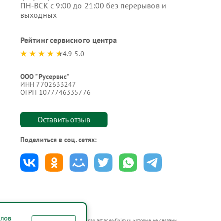
ПН-ВСК с 9:00 до 21:00 без перерывов и
выходных
Рейтинг сервисного центра
4.9-5.0
ООО "Русервис"
ИНН 7702633247
ОГРН 1077746335776
Оставить отзыв
Поделиться в соц. сетях:
йлов
ся в неавторизованных сервисных центрах ast.acer-fixim.ru, которые не связаны