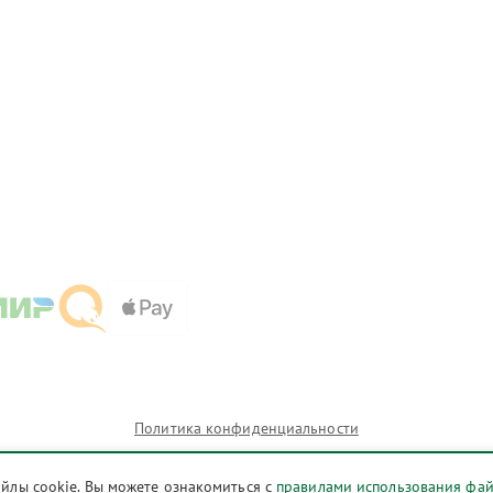
Политика конфиденциальности
айлы cookie. Вы можете ознакомиться с
правилами использования фа
и которых сервисные центры ast.acer-fixim.ru предоставляют услуги по ремонту. Услуги оказывают