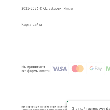
2021-2026 © СЦ ast.acer-fixim.ru
Карта сайта
Мы принимаем
все формы оплаты
Вся информация на сайте носит исключительно справочный характер.
Этот сайт использует ф
Товарные знаки используются исключительно для описания устройств, в отношени