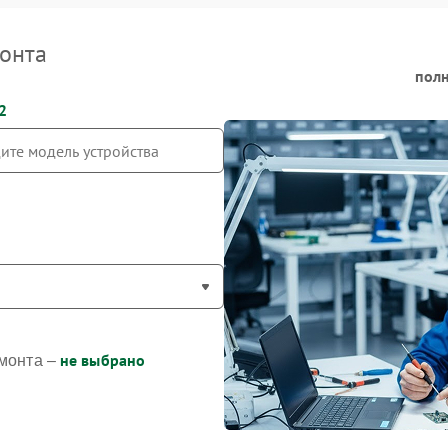
онта
полн
2
не выбрано
монта –