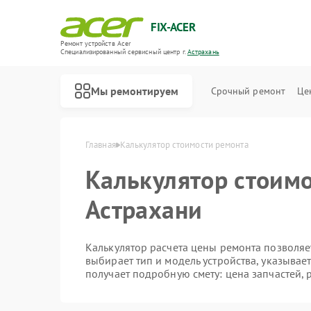
FIX-ACER
Ремонт устройств Acer
Специализированный cервисный центр г.
Астрахань
Мы ремонтируем
Срочный ремонт
Це
Главная
Калькулятор стоимости ремонта
Калькулятор стоимо
Астрахани
Калькулятор расчета цены ремонта позволяет
выбирает тип и модель устройства, указывае
получает подробную смету: цена запчастей, 
Ремонт электросамокатов Acer